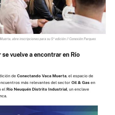
Muerta, abre inscripciones para su 5ª edición // Conexión Parques
r se vuelve a encontrar en Río
edición de
Conectando Vaca Muerta
, el espacio de
encuentros más relevantes del sector
Oil & Gas
en
 el
Río Neuquén Distrito Industrial
, un enclave
nca.