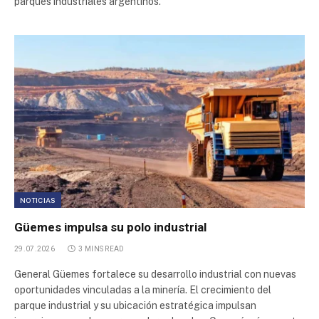
parques industriales argentinos.
Parque Industrial Pesado
Plaza Logística
Plaza Logística
Parque Industrial Morteros
Parque Industrial Uriburu Oeste
NOTICIAS
Parque Ecologico da Aldeia de Carapicuiba
Güemes impulsa su polo industrial
29.07.2026
3 MINS READ
Parque Industrial Olavarría
General Güemes fortalece su desarrollo industrial con nuevas
oportunidades vinculadas a la minería. El crecimiento del
Parque Industrial Chivilcoy
parque industrial y su ubicación estratégica impulsan