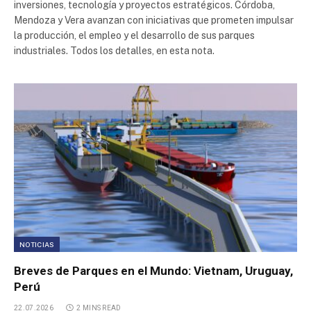
inversiones, tecnología y proyectos estratégicos. Córdoba,
Parque Industrial Río Cuarto
Mendoza y Vera avanzan con iniciativas que prometen impulsar
la producción, el empleo y el desarrollo de sus parques
industriales. Todos los detalles, en esta nota.
Parque Industrial Pergamino
Parque Industrial Neuquén
Parque Industrial Plottier
Plaza Industrial Escobar
Parque industrial Pilar
Río Neuquén Distrito Industrial
NOTICIAS
Breves de Parques en el Mundo: Vietnam, Uruguay,
Parque Industrial Pergamino
Perú
22.07.2026
2 MINS READ