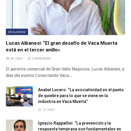
Parque Industrial Cabo Negro
Parque Industrial Desarrollo Productivo
EXCLUSIVO
Lucas Albanesi: “El gran desafío de Vaca Muerta
Parque Industrial La Reja
está en el tercer anillo»
08.04.2026
3 MINS READ
First Inner Trade Credit Corporation
El gerente comercial de Gran Valle Negocios, Lucas Albanesi, a
días del evento Conectando Vaca…
Arquiza Trade Center
Anabel Lucero: “La asociatividad es el punto
Parque Industrial Químico Petroquímico de la Provincia
de quiebre para lo que se viene en la
de Neuquén
industria en Vaca Muerta”
Parque Industrial Cañuelas
01.12.2025
Ignacio Rappallini: “La prevención y la
Parque Industrial Ruta 25
respuesta temprana son fundamentales en