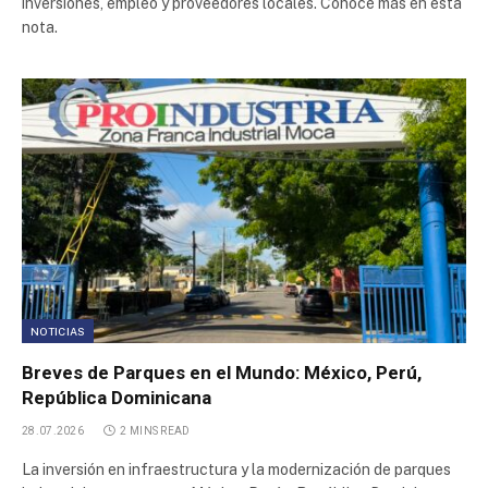
inversiones, empleo y proveedores locales. Conocé más en esta
Parque Industrial de Pocito
nota.
Parque Industrial Villa El Salvador
Polo Industrial Camacari
Polígono Industrial Miller
Parque Industrial
Depósito Fiscal y Aduanero del Neuquén S.A.
NOTICIAS
Zona Franca Zapala
Breves de Parques en el Mundo: México, Perú,
República Dominicana
Parque Industrial Contagem
28.07.2026
2 MINS READ
La inversión en infraestructura y la modernización de parques
Parque Industrial Villa El Salvador