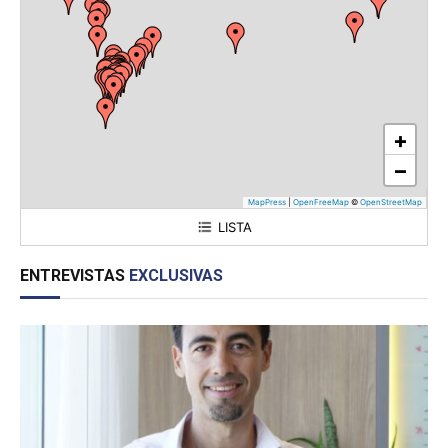
+
−
MapPress
|
OpenFreeMap
©
OpenStreetMap
LISTA
Sector Industrial Planificado (SIP) Chacabuco
ENTREVISTAS
EXCLUSIVAS
Sector Industrial Planificado Mixto "Reconquista"
Parque Industrial Fernández Oro
Parque Industrial Allen
Parque Industrial Tucumán