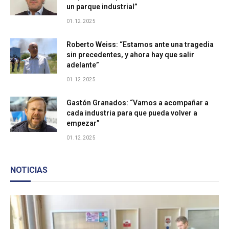
un parque industrial”
Bodega Sinco Logistica
01.12.2025
Bodega Industrial
Roberto Weiss: “Estamos ante una tragedia
sin precedentes, y ahora hay que salir
adelante”
Centro de Distribución Colun San Bernardo
01.12.2025
Parque Industrial de Garín
Gastón Granados: “Vamos a acompañar a
cada industria para que pueda volver a
empezar”
Parque Industrial Provincial Añelo
01.12.2025
Parque Industrial Pyme - Santiago Norte
NOTICIAS
Parque Industrial Deca
Área industrial Villa Mugueta