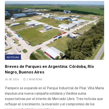
Area Industrial Puerto Boyacá
Area Industrial (CHOAPAR)
Area Industrial Saurimo
Area Industrial Tungkal Jaya
Area industrial Puerto Francisco de Orellana
NOTICIAS
Breves de Parques en Argentina: Córdoba, Río
Area Industrial Las Parejas
Negro, Buenos Aires
06.08.2026
2 MINS READ
Parque de Servicios e Industrias Palmira
Pampero se expande en el Parque Industrial de Pilar, Villa María
impulsa una nueva campaña solidaria y Viedma suma
Sector Industrial Planificado Carmen de Patagones
expectativas por el interés de Mercado Libre. Tres noticias que
reflejan el crecimiento, la inversión y el compromiso de los
Parque Industrial AMCO