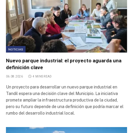
Parque Industrial Casilda
Parque Industrial Perico
Centro de Transferencia de Cargas CTC
Parque Apícola y Agroalimentario
NOTICIAS
Nuevo parque industrial: el proyecto aguarda una
Parque Apícola y Agroalimentario de Santa Rosa
definición clave
06.08.2026
4 MINS READ
Parque Industrial Metropolitano
Un proyecto para desarrollar un nuevo parque industrial en
Tandil espera una decisión clave del Municipio. La iniciativa
Parque Industrial Buen Ayre 2
promete ampliar la infraestructura productiva de la ciudad,
pero su futuro depende de una definición que podría marcar el
Parque Industrial Buen Ayre
rumbo del desarrollo industrial local.
Parque Industrial Reconquista