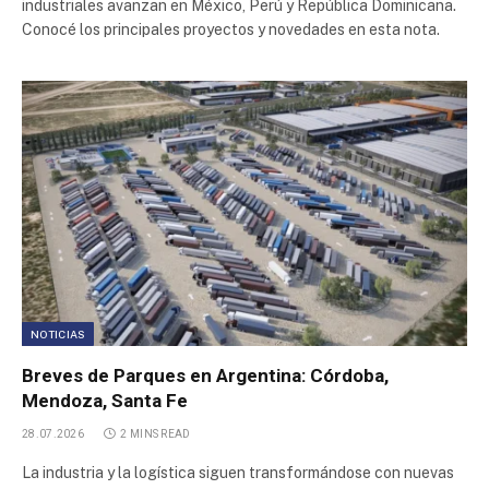
industriales avanzan en México, Perú y República Dominicana.
Conocé los principales proyectos y novedades en esta nota.
Norlog
Parque Industrial Ruta 6
Polígono Industrial Malagüeño
Parque Industrial La Bernalesa
Polo Industrial Spegazzini
NOTICIAS
Polo Industrial Ezeiza
Breves de Parques en Argentina: Córdoba,
Mendoza, Santa Fe
Parque Industrial Cipolletti
28.07.2026
2 MINS READ
Parque Industrial San Francisco
La industria y la logística siguen transformándose con nuevas