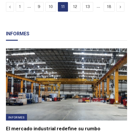
Previous
…
…
Next
1
9
10
11
12
13
18
INFORMES
INFORMES
El mercado industrial redefine su rumbo