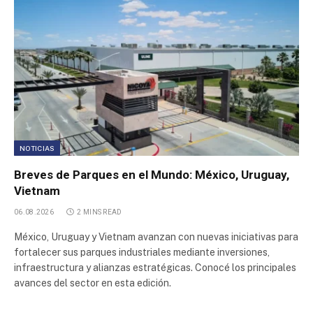
Parque Industrial Reconquista
Poligono Industrial Cortes de la Frontera
Poligono Industrial Mas de las Matas
Poligono Industrial Campillo de Altobuey
NOTICIAS
Breves de Parques en el Mundo: México, Uruguay,
Parque Industrial Pichincha II
Vietnam
Parque Logístico 9 de Abril
06.08.2026
2 MINS READ
México, Uruguay y Vietnam avanzan con nuevas iniciativas para
Parque Logistico Veracruz
fortalecer sus parques industriales mediante inversiones,
infraestructura y alianzas estratégicas. Conocé los principales
avances del sector en esta edición.
Parque Industrial Lautaro