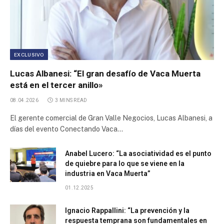
Parque Industrial Cabo Negro
Parque Industrial Desarrollo Productivo
EXCLUSIVO
Lucas Albanesi: “El gran desafío de Vaca Muerta
Parque Industrial La Reja
está en el tercer anillo»
08.04.2026
3 MINS READ
First Inner Trade Credit Corporation
El gerente comercial de Gran Valle Negocios, Lucas Albanesi, a
días del evento Conectando Vaca…
Arquiza Trade Center
Anabel Lucero: “La asociatividad es el punto
Parque Industrial Químico Petroquímico de la Provincia
de quiebre para lo que se viene en la
de Neuquén
industria en Vaca Muerta”
Parque Industrial Cañuelas
01.12.2025
Ignacio Rappallini: “La prevención y la
Parque Industrial Ruta 25
respuesta temprana son fundamentales en