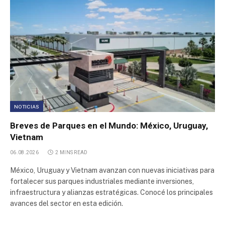
Parque Industrial Reconquista
Poligono Industrial Cortes de la Frontera
Poligono Industrial Mas de las Matas
Poligono Industrial Campillo de Altobuey
NOTICIAS
Breves de Parques en el Mundo: México, Uruguay,
Parque Industrial Pichincha II
Vietnam
Parque Logístico 9 de Abril
06.08.2026
2 MINS READ
México, Uruguay y Vietnam avanzan con nuevas iniciativas para
Parque Logistico Veracruz
fortalecer sus parques industriales mediante inversiones,
infraestructura y alianzas estratégicas. Conocé los principales
avances del sector en esta edición.
Parque Industrial Lautaro