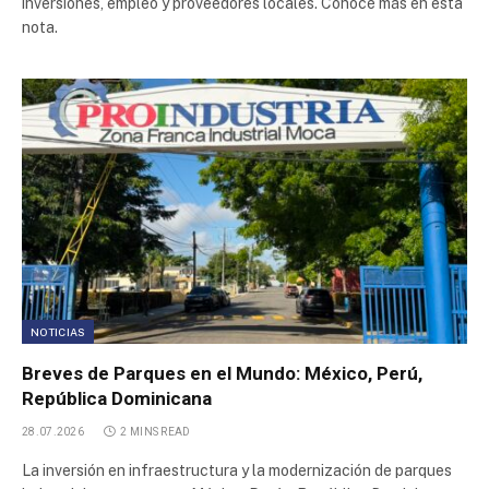
inversiones, empleo y proveedores locales. Conocé más en esta
Parque Industrial de Pocito
nota.
Parque Industrial Villa El Salvador
Polo Industrial Camacari
Polígono Industrial Miller
Parque Industrial
Depósito Fiscal y Aduanero del Neuquén S.A.
NOTICIAS
Zona Franca Zapala
Breves de Parques en el Mundo: México, Perú,
República Dominicana
Parque Industrial Contagem
28.07.2026
2 MINS READ
La inversión en infraestructura y la modernización de parques
Parque Industrial Villa El Salvador