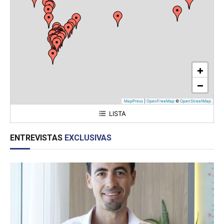
+
−
MapPress
|
OpenFreeMap
©
OpenStreetMap
LISTA
Sector Industrial Planificado (SIP) Chacabuco
ENTREVISTAS
EXCLUSIVAS
Sector Industrial Planificado Mixto "Reconquista"
Parque Industrial Fernández Oro
Parque Industrial Allen
Parque Industrial Tucumán