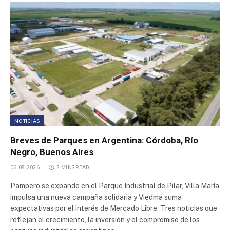
Area Industrial Puerto Boyacá
Area Industrial (CHOAPAR)
Area Industrial Saurimo
Area Industrial Tungkal Jaya
Area industrial Puerto Francisco de Orellana
NOTICIAS
Breves de Parques en Argentina: Córdoba, Río
Area Industrial Las Parejas
Negro, Buenos Aires
06.08.2026
2 MINS READ
Parque de Servicios e Industrias Palmira
Pampero se expande en el Parque Industrial de Pilar, Villa María
impulsa una nueva campaña solidaria y Viedma suma
Sector Industrial Planificado Carmen de Patagones
expectativas por el interés de Mercado Libre. Tres noticias que
reflejan el crecimiento, la inversión y el compromiso de los
Parque Industrial AMCO