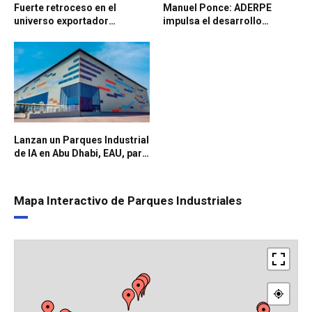
Fuerte retroceso en el
Manuel Ponce: ADERPE
universo exportador
impulsa el desarrollo
argentino: las PyMEs
industrial de Mendoza con
manufactureras, entre las
una fuerte articulación
más afectadas
público-privada y visión
estratégica
Lanzan un Parques Industrial
de IA en Abu Dhabi, EAU, para
impulsar la movilidad
inteligente
Mapa Interactivo de Parques Industriales