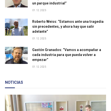
un parque industrial”
Bodega Sinco Logistica
01.12.2025
Bodega Industrial
Roberto Weiss: “Estamos ante una tragedia
sin precedentes, y ahora hay que salir
adelante”
Centro de Distribución Colun San Bernardo
01.12.2025
Parque Industrial de Garín
Gastón Granados: “Vamos a acompañar a
cada industria para que pueda volver a
empezar”
Parque Industrial Provincial Añelo
01.12.2025
Parque Industrial Pyme - Santiago Norte
NOTICIAS
Parque Industrial Deca
Área industrial Villa Mugueta