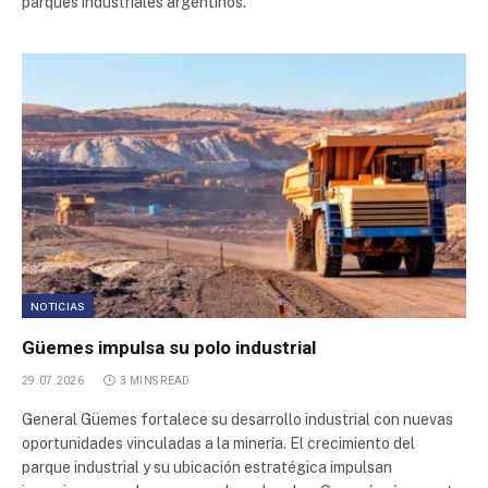
parques industriales argentinos.
Parque Industrial Pesado
Plaza Logística
Plaza Logística
Parque Industrial Morteros
Parque Industrial Uriburu Oeste
NOTICIAS
Parque Ecologico da Aldeia de Carapicuiba
Güemes impulsa su polo industrial
29.07.2026
3 MINS READ
Parque Industrial Olavarría
General Güemes fortalece su desarrollo industrial con nuevas
oportunidades vinculadas a la minería. El crecimiento del
Parque Industrial Chivilcoy
parque industrial y su ubicación estratégica impulsan