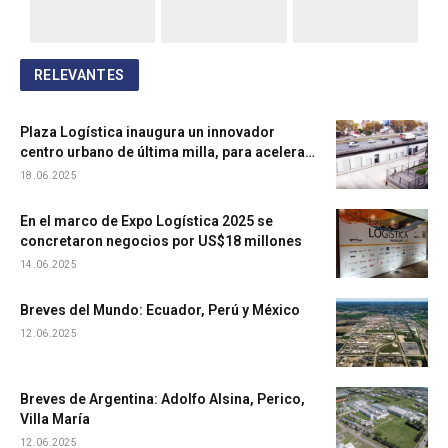
RELEVANTES
Plaza Logística inaugura un innovador
centro urbano de última milla, para acelerar
entregas y acercarse al consumidor
18.06.2025
En el marco de Expo Logística 2025 se
concretaron negocios por US$18 millones
14.06.2025
Breves del Mundo: Ecuador, Perú y México
12.06.2025
Breves de Argentina: Adolfo Alsina, Perico,
Villa María
12.06.2025