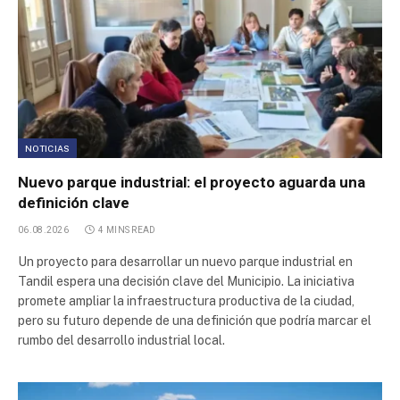
Parque Industrial Casilda
Parque Industrial Perico
Centro de Transferencia de Cargas CTC
Parque Apícola y Agroalimentario
NOTICIAS
Nuevo parque industrial: el proyecto aguarda una
Parque Apícola y Agroalimentario de Santa Rosa
definición clave
06.08.2026
4 MINS READ
Parque Industrial Metropolitano
Un proyecto para desarrollar un nuevo parque industrial en
Tandil espera una decisión clave del Municipio. La iniciativa
Parque Industrial Buen Ayre 2
promete ampliar la infraestructura productiva de la ciudad,
pero su futuro depende de una definición que podría marcar el
Parque Industrial Buen Ayre
rumbo del desarrollo industrial local.
Parque Industrial Reconquista