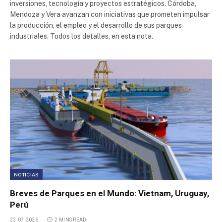
inversiones, tecnología y proyectos estratégicos. Córdoba,
Parque Industrial Río Cuarto
Mendoza y Vera avanzan con iniciativas que prometen impulsar
la producción, el empleo y el desarrollo de sus parques
industriales. Todos los detalles, en esta nota.
Parque Industrial Pergamino
Parque Industrial Neuquén
Parque Industrial Plottier
Plaza Industrial Escobar
Parque industrial Pilar
Río Neuquén Distrito Industrial
NOTICIAS
Breves de Parques en el Mundo: Vietnam, Uruguay,
Parque Industrial Pergamino
Perú
22.07.2026
2 MINS READ