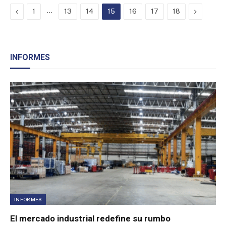
Previous
…
Next
1
13
14
15
16
17
18
INFORMES
INFORMES
El mercado industrial redefine su rumbo