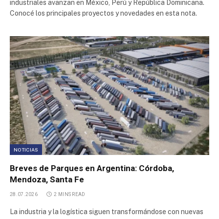
industriales avanzan en México, Perú y República Dominicana.
Conocé los principales proyectos y novedades en esta nota.
Norlog
Parque Industrial Ruta 6
Polígono Industrial Malagüeño
Parque Industrial La Bernalesa
Polo Industrial Spegazzini
NOTICIAS
Polo Industrial Ezeiza
Breves de Parques en Argentina: Córdoba,
Mendoza, Santa Fe
Parque Industrial Cipolletti
28.07.2026
2 MINS READ
Parque Industrial San Francisco
La industria y la logística siguen transformándose con nuevas