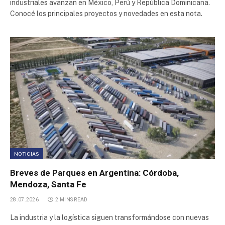
industriales avanzan en México, Perú y República Dominicana.
Conocé los principales proyectos y novedades en esta nota.
Norlog
Parque Industrial Ruta 6
Polígono Industrial Malagüeño
Parque Industrial La Bernalesa
Polo Industrial Spegazzini
NOTICIAS
Polo Industrial Ezeiza
Breves de Parques en Argentina: Córdoba,
Mendoza, Santa Fe
Parque Industrial Cipolletti
28.07.2026
2 MINS READ
Parque Industrial San Francisco
La industria y la logística siguen transformándose con nuevas