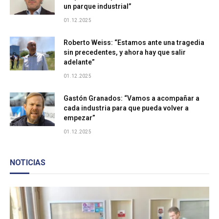
un parque industrial”
Bodega Sinco Logistica
01.12.2025
Bodega Industrial
Roberto Weiss: “Estamos ante una tragedia
sin precedentes, y ahora hay que salir
adelante”
Centro de Distribución Colun San Bernardo
01.12.2025
Parque Industrial de Garín
Gastón Granados: “Vamos a acompañar a
cada industria para que pueda volver a
empezar”
Parque Industrial Provincial Añelo
01.12.2025
Parque Industrial Pyme - Santiago Norte
NOTICIAS
Parque Industrial Deca
Área industrial Villa Mugueta