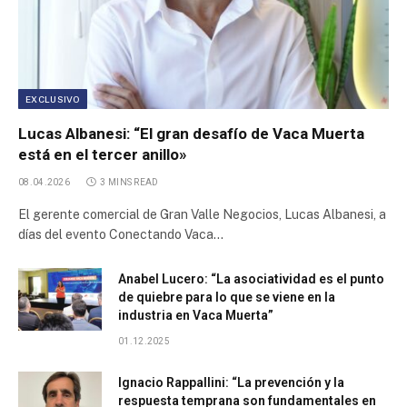
Parque Industrial Cabo Negro
Parque Industrial Desarrollo Productivo
EXCLUSIVO
Lucas Albanesi: “El gran desafío de Vaca Muerta
Parque Industrial La Reja
está en el tercer anillo»
08.04.2026
3 MINS READ
First Inner Trade Credit Corporation
El gerente comercial de Gran Valle Negocios, Lucas Albanesi, a
días del evento Conectando Vaca…
Arquiza Trade Center
Anabel Lucero: “La asociatividad es el punto
Parque Industrial Químico Petroquímico de la Provincia
de quiebre para lo que se viene en la
de Neuquén
industria en Vaca Muerta”
Parque Industrial Cañuelas
01.12.2025
Ignacio Rappallini: “La prevención y la
Parque Industrial Ruta 25
respuesta temprana son fundamentales en