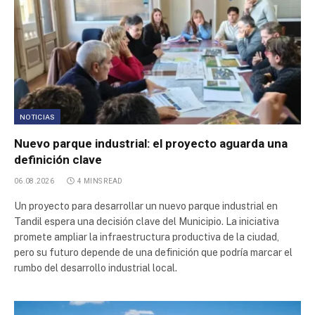
Parque Industrial Casilda
Parque Industrial Perico
Centro de Transferencia de Cargas CTC
Parque Apícola y Agroalimentario
NOTICIAS
Nuevo parque industrial: el proyecto aguarda una
Parque Apícola y Agroalimentario de Santa Rosa
definición clave
06.08.2026
4 MINS READ
Parque Industrial Metropolitano
Un proyecto para desarrollar un nuevo parque industrial en
Tandil espera una decisión clave del Municipio. La iniciativa
Parque Industrial Buen Ayre 2
promete ampliar la infraestructura productiva de la ciudad,
pero su futuro depende de una definición que podría marcar el
Parque Industrial Buen Ayre
rumbo del desarrollo industrial local.
Parque Industrial Reconquista