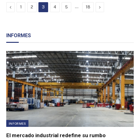
Previous
…
Next
1
2
3
4
5
18
INFORMES
INFORMES
El mercado industrial redefine su rumbo