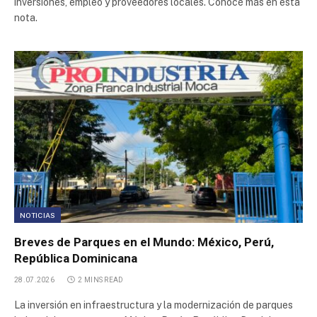
inversiones, empleo y proveedores locales. Conocé más en esta
Parque Industrial de Pocito
nota.
Parque Industrial Villa El Salvador
Polo Industrial Camacari
Polígono Industrial Miller
Parque Industrial
Depósito Fiscal y Aduanero del Neuquén S.A.
NOTICIAS
Zona Franca Zapala
Breves de Parques en el Mundo: México, Perú,
República Dominicana
Parque Industrial Contagem
28.07.2026
2 MINS READ
La inversión en infraestructura y la modernización de parques
Parque Industrial Villa El Salvador