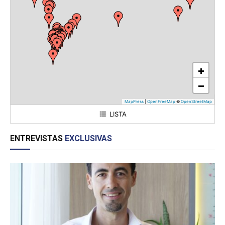
+
−
MapPress
|
OpenFreeMap
©
OpenStreetMap
LISTA
Sector Industrial Planificado (SIP) Chacabuco
ENTREVISTAS
EXCLUSIVAS
Sector Industrial Planificado Mixto "Reconquista"
Parque Industrial Fernández Oro
Parque Industrial Allen
Parque Industrial Tucumán