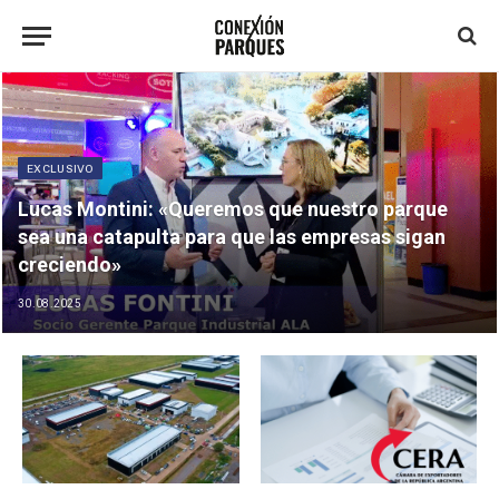
EXCLUSIVO
Lucas Montini: «Queremos que nuestro parque
sea una catapulta para que las empresas sigan
creciendo»
30.08.2025