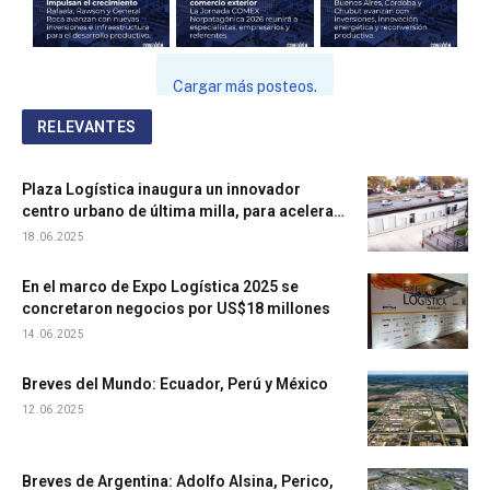
Cargar más posteos.
RELEVANTES
Plaza Logística inaugura un innovador
centro urbano de última milla, para acelerar
entregas y acercarse al consumidor
18.06.2025
En el marco de Expo Logística 2025 se
concretaron negocios por US$18 millones
14.06.2025
Breves del Mundo: Ecuador, Perú y México
12.06.2025
Breves de Argentina: Adolfo Alsina, Perico,