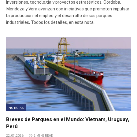
inversiones, tecnología y proyectos estratégicos. Córdoba,
Parque Industrial Río Cuarto
Mendoza y Vera avanzan con iniciativas que prometen impulsar
la producción, el empleo y el desarrollo de sus parques
industriales. Todos los detalles, en esta nota.
Parque Industrial Pergamino
Parque Industrial Neuquén
Parque Industrial Plottier
Plaza Industrial Escobar
Parque industrial Pilar
Río Neuquén Distrito Industrial
NOTICIAS
Breves de Parques en el Mundo: Vietnam, Uruguay,
Parque Industrial Pergamino
Perú
22.07.2026
2 MINS READ