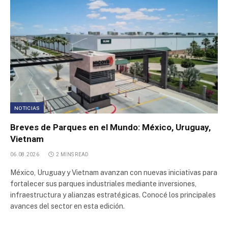
Parque Industrial Reconquista
Poligono Industrial Cortes de la Frontera
Poligono Industrial Mas de las Matas
Poligono Industrial Campillo de Altobuey
NOTICIAS
Breves de Parques en el Mundo: México, Uruguay,
Parque Industrial Pichincha II
Vietnam
Parque Logístico 9 de Abril
06.08.2026
2 MINS READ
México, Uruguay y Vietnam avanzan con nuevas iniciativas para
Parque Logistico Veracruz
fortalecer sus parques industriales mediante inversiones,
infraestructura y alianzas estratégicas. Conocé los principales
avances del sector en esta edición.
Parque Industrial Lautaro