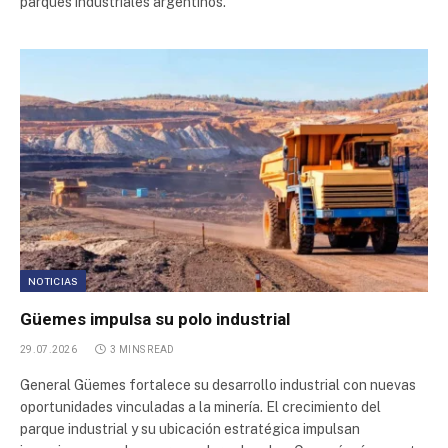
parques industriales argentinos.
Parque Industrial Pesado
Plaza Logística
Plaza Logística
Parque Industrial Morteros
Parque Industrial Uriburu Oeste
NOTICIAS
Parque Ecologico da Aldeia de Carapicuiba
Güemes impulsa su polo industrial
29.07.2026
3 MINS READ
Parque Industrial Olavarría
General Güemes fortalece su desarrollo industrial con nuevas
oportunidades vinculadas a la minería. El crecimiento del
Parque Industrial Chivilcoy
parque industrial y su ubicación estratégica impulsan