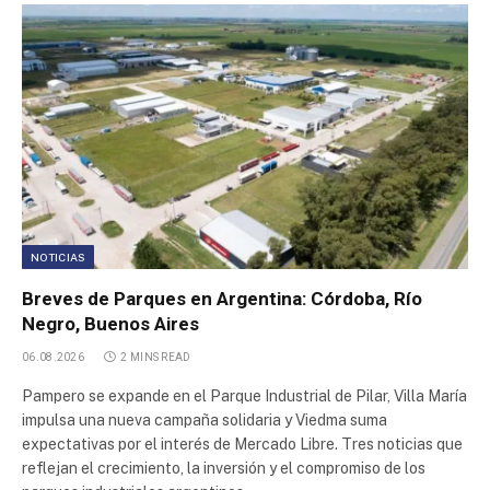
Area Industrial Puerto Boyacá
Area Industrial (CHOAPAR)
Area Industrial Saurimo
Area Industrial Tungkal Jaya
Area industrial Puerto Francisco de Orellana
NOTICIAS
Breves de Parques en Argentina: Córdoba, Río
Area Industrial Las Parejas
Negro, Buenos Aires
06.08.2026
2 MINS READ
Parque de Servicios e Industrias Palmira
Pampero se expande en el Parque Industrial de Pilar, Villa María
impulsa una nueva campaña solidaria y Viedma suma
Sector Industrial Planificado Carmen de Patagones
expectativas por el interés de Mercado Libre. Tres noticias que
reflejan el crecimiento, la inversión y el compromiso de los
Parque Industrial AMCO