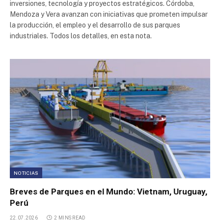
inversiones, tecnología y proyectos estratégicos. Córdoba,
Parque Industrial Río Cuarto
Mendoza y Vera avanzan con iniciativas que prometen impulsar
la producción, el empleo y el desarrollo de sus parques
industriales. Todos los detalles, en esta nota.
Parque Industrial Pergamino
Parque Industrial Neuquén
Parque Industrial Plottier
Plaza Industrial Escobar
Parque industrial Pilar
Río Neuquén Distrito Industrial
NOTICIAS
Breves de Parques en el Mundo: Vietnam, Uruguay,
Parque Industrial Pergamino
Perú
22.07.2026
2 MINS READ