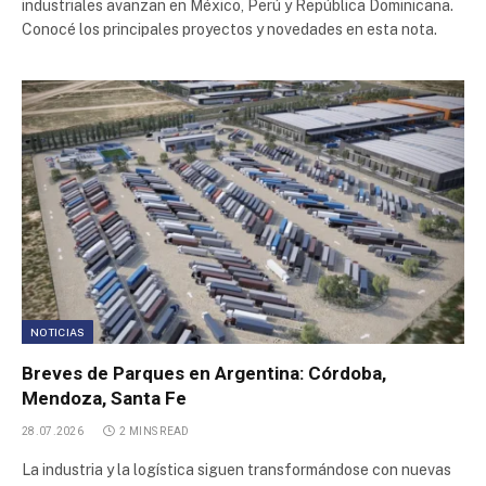
industriales avanzan en México, Perú y República Dominicana.
Conocé los principales proyectos y novedades en esta nota.
Norlog
Parque Industrial Ruta 6
Polígono Industrial Malagüeño
Parque Industrial La Bernalesa
Polo Industrial Spegazzini
NOTICIAS
Polo Industrial Ezeiza
Breves de Parques en Argentina: Córdoba,
Mendoza, Santa Fe
Parque Industrial Cipolletti
28.07.2026
2 MINS READ
Parque Industrial San Francisco
La industria y la logística siguen transformándose con nuevas