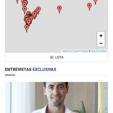
+
−
MapPress
|
OpenFreeMap
©
OpenStreetMap
LISTA
Sector Industrial Planificado (SIP) Chacabuco
ENTREVISTAS
EXCLUSIVAS
Sector Industrial Planificado Mixto "Reconquista"
Parque Industrial Fernández Oro
Parque Industrial Allen
Parque Industrial Tucumán