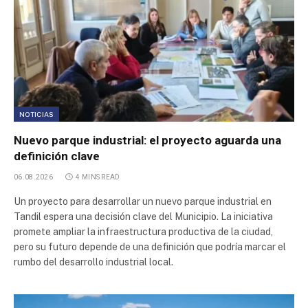
Parque Industrial Casilda
Parque Industrial Perico
Centro de Transferencia de Cargas CTC
Parque Apícola y Agroalimentario
NOTICIAS
Nuevo parque industrial: el proyecto aguarda una
Parque Apícola y Agroalimentario de Santa Rosa
definición clave
06.08.2026
4 MINS READ
Parque Industrial Metropolitano
Un proyecto para desarrollar un nuevo parque industrial en
Tandil espera una decisión clave del Municipio. La iniciativa
Parque Industrial Buen Ayre 2
promete ampliar la infraestructura productiva de la ciudad,
pero su futuro depende de una definición que podría marcar el
Parque Industrial Buen Ayre
rumbo del desarrollo industrial local.
Parque Industrial Reconquista