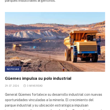
parques industriales argentinos.
Parque Industrial Pesado
Plaza Logística
Plaza Logística
Parque Industrial Morteros
Parque Industrial Uriburu Oeste
NOTICIAS
Parque Ecologico da Aldeia de Carapicuiba
Güemes impulsa su polo industrial
29.07.2026
3 MINS READ
Parque Industrial Olavarría
General Güemes fortalece su desarrollo industrial con nuevas
oportunidades vinculadas a la minería. El crecimiento del
Parque Industrial Chivilcoy
parque industrial y su ubicación estratégica impulsan