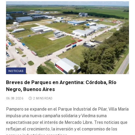
Area Industrial Puerto Boyacá
Area Industrial (CHOAPAR)
Area Industrial Saurimo
Area Industrial Tungkal Jaya
Area industrial Puerto Francisco de Orellana
NOTICIAS
Breves de Parques en Argentina: Córdoba, Río
Area Industrial Las Parejas
Negro, Buenos Aires
06.08.2026
2 MINS READ
Parque de Servicios e Industrias Palmira
Pampero se expande en el Parque Industrial de Pilar, Villa María
impulsa una nueva campaña solidaria y Viedma suma
Sector Industrial Planificado Carmen de Patagones
expectativas por el interés de Mercado Libre. Tres noticias que
reflejan el crecimiento, la inversión y el compromiso de los
Parque Industrial AMCO