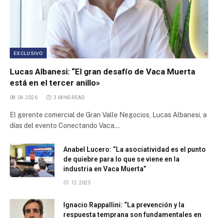
Parque Industrial Cabo Negro
Parque Industrial Desarrollo Productivo
EXCLUSIVO
Lucas Albanesi: “El gran desafío de Vaca Muerta
Parque Industrial La Reja
está en el tercer anillo»
08.04.2026
3 MINS READ
First Inner Trade Credit Corporation
El gerente comercial de Gran Valle Negocios, Lucas Albanesi, a
días del evento Conectando Vaca…
Arquiza Trade Center
Anabel Lucero: “La asociatividad es el punto
Parque Industrial Químico Petroquímico de la Provincia
de quiebre para lo que se viene en la
de Neuquén
industria en Vaca Muerta”
Parque Industrial Cañuelas
01.12.2025
Ignacio Rappallini: “La prevención y la
Parque Industrial Ruta 25
respuesta temprana son fundamentales en