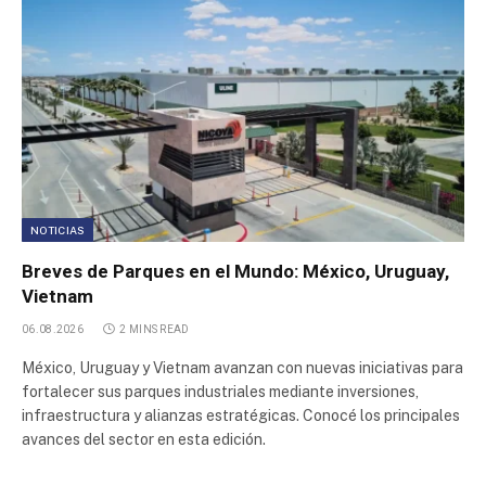
Parque Industrial Reconquista
Poligono Industrial Cortes de la Frontera
Poligono Industrial Mas de las Matas
Poligono Industrial Campillo de Altobuey
NOTICIAS
Breves de Parques en el Mundo: México, Uruguay,
Parque Industrial Pichincha II
Vietnam
Parque Logístico 9 de Abril
06.08.2026
2 MINS READ
México, Uruguay y Vietnam avanzan con nuevas iniciativas para
Parque Logistico Veracruz
fortalecer sus parques industriales mediante inversiones,
infraestructura y alianzas estratégicas. Conocé los principales
avances del sector en esta edición.
Parque Industrial Lautaro