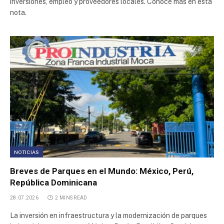
inversiones, empleo y proveedores locales. Conocé más en esta
Parque Industrial de Pocito
nota.
Parque Industrial Villa El Salvador
Polo Industrial Camacari
Polígono Industrial Miller
Parque Industrial
Depósito Fiscal y Aduanero del Neuquén S.A.
NOTICIAS
Zona Franca Zapala
Breves de Parques en el Mundo: México, Perú,
República Dominicana
Parque Industrial Contagem
28.07.2026
2 MINS READ
La inversión en infraestructura y la modernización de parques
Parque Industrial Villa El Salvador