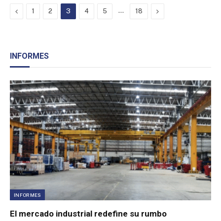
Previous
…
Next
1
2
3
4
5
18
INFORMES
INFORMES
El mercado industrial redefine su rumbo