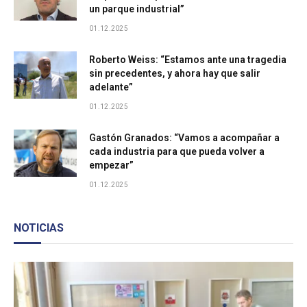
un parque industrial”
Bodega Sinco Logistica
01.12.2025
Bodega Industrial
Roberto Weiss: “Estamos ante una tragedia
sin precedentes, y ahora hay que salir
adelante”
Centro de Distribución Colun San Bernardo
01.12.2025
Parque Industrial de Garín
Gastón Granados: “Vamos a acompañar a
cada industria para que pueda volver a
empezar”
Parque Industrial Provincial Añelo
01.12.2025
Parque Industrial Pyme - Santiago Norte
NOTICIAS
Parque Industrial Deca
Área industrial Villa Mugueta