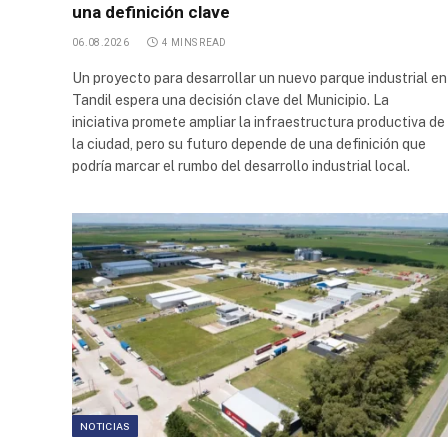
una definición clave
Bodega
06.08.2026
4 MINS READ
Sinco
Logistica
Un proyecto para desarrollar un nuevo parque industrial en
Tandil espera una decisión clave del Municipio. La
Bodega
iniciativa promete ampliar la infraestructura productiva de
Industrial
la ciudad, pero su futuro depende de una definición que
podría marcar el rumbo del desarrollo industrial local.
Centro de
Distribución
Colun San
Bernardo
Parque
Industrial
de Garín
Parque
Industrial
Provincial
Añelo
NOTICIAS
Parque