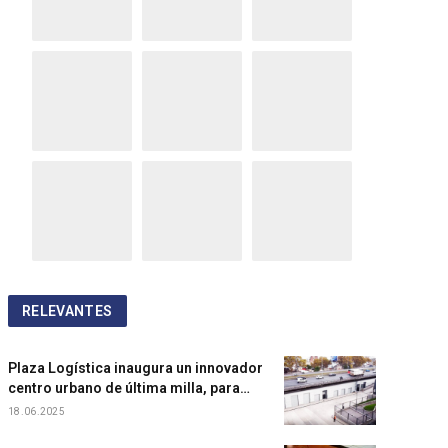
RELEVANTES
Plaza Logística inaugura un innovador
centro urbano de última milla, para
acelerar entregas y acercarse al
18.06.2025
consumidor