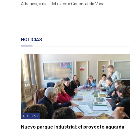
Albanesi, a días del evento Conectando Vaca…
Trade
Credit
Corporation
Arquiza
Trade
Center
NOTICIAS
Parque
Industrial
Químico
Petroquímico
de la
Provincia de
Neuquén
Parque
Industrial
Cañuelas
NOTICIAS
Parque
Industrial
Nuevo parque industrial: el proyecto aguarda
Ruta 25