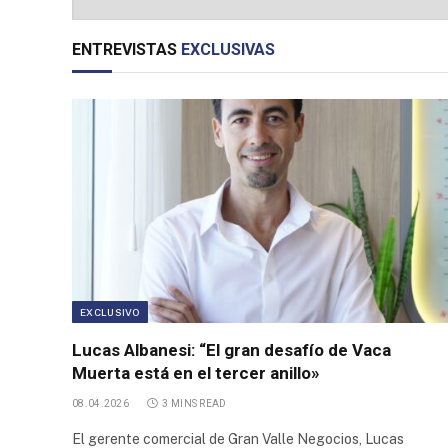
Parque
Industrial
ENTREVISTAS
EXCLUSIVAS
Allen
Parque
Industrial
Tucumán
Parque
Industrial
Cabo
Negro
Parque
Industrial
Desarrollo
EXCLUSIVO
Productivo
Lucas Albanesi: “El gran desafío de Vaca
Parque
Muerta está en el tercer anillo»
Industrial
08.04.2026
3 MINS READ
La Reja
El gerente comercial de Gran Valle Negocios, Lucas
First Inner