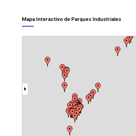
nuevo Eco Parq
Mapa Interactivo de Parques Industriales
Sector
Industrial
Planificado
(SIP)
Chacabuco
Sector
Industrial
Planificado
Mixto
"Reconquista"
Parque
Industrial
Fernández
Oro