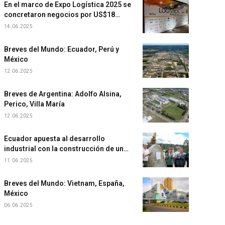
En el marco de Expo Logística 2025 se
concretaron negocios por US$18
millones
14.06.2025
Breves del Mundo: Ecuador, Perú y
México
12.06.2025
Breves de Argentina: Adolfo Alsina,
Perico, Villa María
12.06.2025
Ecuador apuesta al desarrollo
industrial con la construcción de un
nuevo Eco Parque
11.06.2025
Breves del Mundo: Vietnam, España,
México
06.06.2025