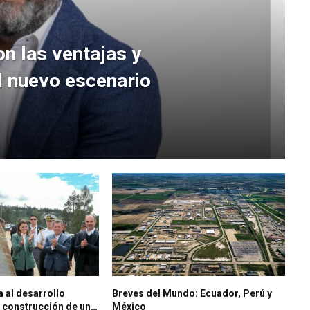
on las ventajas y
l nuevo escenario
 al desarrollo
Breves del Mundo: Ecuador, Perú y
a construcción de un
México