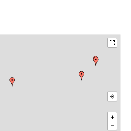
ue
+
−