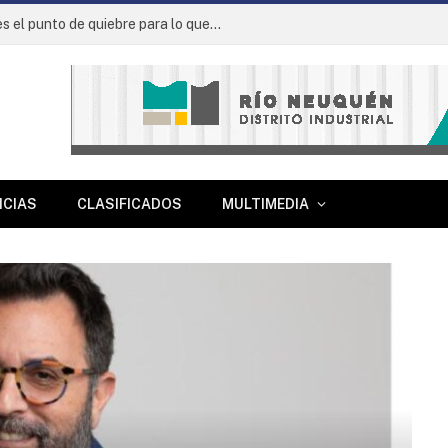
Ignacio Rappallini: “La prevención y la respuesta temprana son fundamentales en un parque industrial”
ICIAS
CLASIFICADOS
MULTIMEDIA