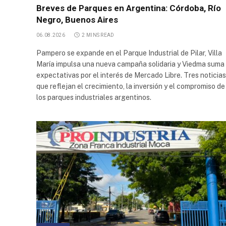
Breves de Parques en Argentina: Córdoba, Río
Industrial
Pyme -
Negro, Buenos Aires
Santiago
06.08.2026
2 MINS READ
Norte
Pampero se expande en el Parque Industrial de Pilar, Villa
Parque
María impulsa una nueva campaña solidaria y Viedma suma
Industrial
expectativas por el interés de Mercado Libre. Tres noticias
Deca
que reflejan el crecimiento, la inversión y el compromiso de
Área
los parques industriales argentinos.
industrial
Villa
Mugueta
Parque
Industrial
Casilda
Parque
Industrial
Perico
Centro de