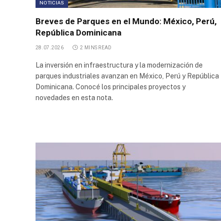
NOTICIAS
Transferencia
de Cargas
Breves de Parques en el Mundo: México, Perú,
CTC
República Dominicana
Parque Apícola
28.07.2026
2 MINS READ
y
Agroalimentario
La inversión en infraestructura y la modernización de
parques industriales avanzan en México, Perú y República
Parque Apícola
Dominicana. Conocé los principales proyectos y
y
novedades en esta nota.
Agroalimentario
de Santa Rosa
Parque
Industrial
Metropolitano
Parque
Industrial
Buen
Ayre 2
Parque