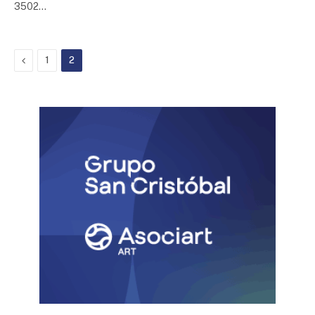
3502…
Previous
1
2