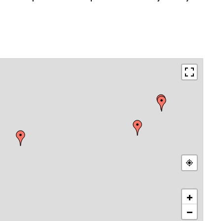
ón de YPF
+
−