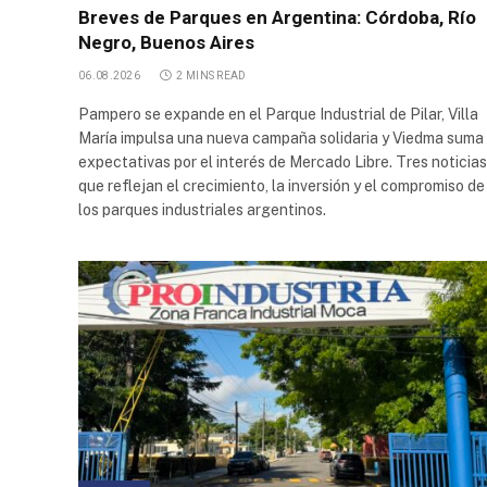
Breves de Parques en Argentina: Córdoba, Río
Industrial
Pyme -
Negro, Buenos Aires
Santiago
06.08.2026
2 MINS READ
Norte
Pampero se expande en el Parque Industrial de Pilar, Villa
Parque
María impulsa una nueva campaña solidaria y Viedma suma
Industrial
expectativas por el interés de Mercado Libre. Tres noticias
Deca
que reflejan el crecimiento, la inversión y el compromiso de
Área
los parques industriales argentinos.
industrial
Villa
Mugueta
Parque
Industrial
Casilda
Parque
Industrial
Perico
Centro de