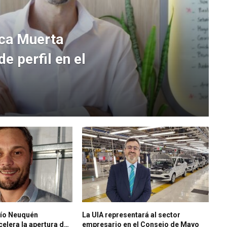
aca Muerta
 perfil en el
Río Neuquén
La UIA representará al sector
elera la apertura de
empresario en el Consejo de Mayo