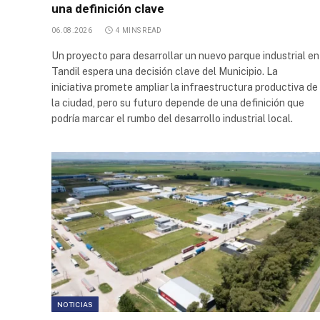
una definición clave
Bodega
06.08.2026
4 MINS READ
Sinco
Logistica
Un proyecto para desarrollar un nuevo parque industrial en
Tandil espera una decisión clave del Municipio. La
Bodega
iniciativa promete ampliar la infraestructura productiva de
Industrial
la ciudad, pero su futuro depende de una definición que
podría marcar el rumbo del desarrollo industrial local.
Centro de
Distribución
Colun San
Bernardo
Parque
Industrial
de Garín
Parque
Industrial
Provincial
Añelo
NOTICIAS
Parque