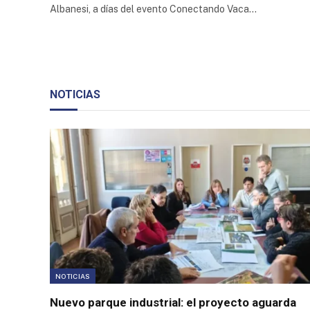
Albanesi, a días del evento Conectando Vaca…
Trade
Credit
Corporation
Arquiza
Trade
Center
NOTICIAS
Parque
Industrial
Químico
Petroquímico
de la
Provincia de
Neuquén
Parque
Industrial
Cañuelas
NOTICIAS
Parque
Industrial
Nuevo parque industrial: el proyecto aguarda
Ruta 25