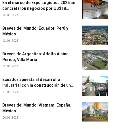
En el marco de Expo Logística 2025 se
concretaron negocios por US$18
millones
14.06.2025
Breves del Mundo: Ecuador, Perú y
México
12.06.2025
Breves de Argentina: Adolfo Alsina,
Perico, Villa María
12.06.2025
Ecuador apuesta al desarrollo
industrial con la construcción de un
nuevo Eco Parque
11.06.2025
Breves del Mundo: Vietnam, España,
México
06.06.2025