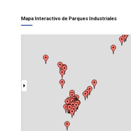
nuevo Eco Parque
su nueva estaci
Mapa Interactivo de Parques Industriales
Sector
Industrial
Planificado
(SIP)
Chacabuco
Sector
Industrial
Planificado
Mixto
"Reconquista"
Parque
Industrial
Fernández
Oro