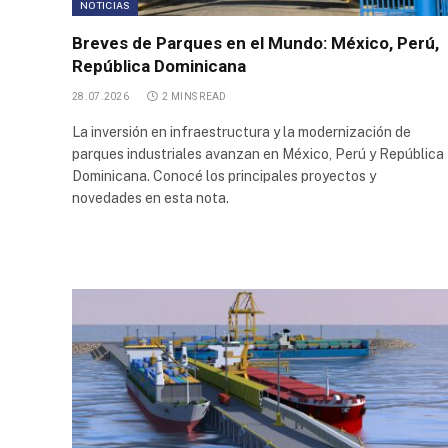
NOTICIAS
Transferencia
de Cargas
Breves de Parques en el Mundo: México, Perú,
CTC
República Dominicana
Parque Apícola
28.07.2026
2 MINS READ
y
Agroalimentario
La inversión en infraestructura y la modernización de
parques industriales avanzan en México, Perú y República
Parque Apícola
Dominicana. Conocé los principales proyectos y
y
novedades en esta nota.
Agroalimentario
de Santa Rosa
Parque
Industrial
Metropolitano
Parque
Industrial
Buen
Ayre 2
Parque