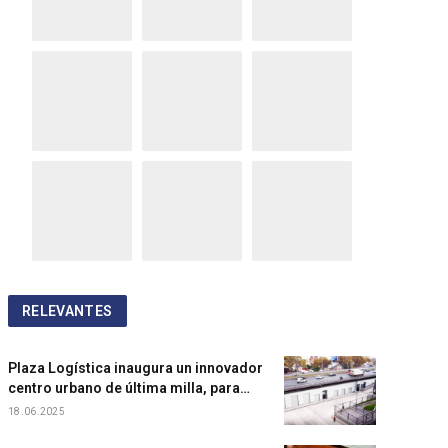
RELEVANTES
Plaza Logística inaugura un innovador
centro urbano de última milla, para
acelerar entregas y acercarse al
18.06.2025
consumidor