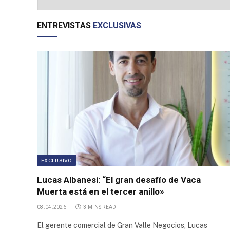
Parque
Industrial
ENTREVISTAS
EXCLUSIVAS
Allen
Parque
Industrial
Tucumán
Parque
Industrial
Cabo
Negro
Parque
Industrial
Desarrollo
EXCLUSIVO
Productivo
Lucas Albanesi: “El gran desafío de Vaca
Parque
Muerta está en el tercer anillo»
Industrial
08.04.2026
3 MINS READ
La Reja
El gerente comercial de Gran Valle Negocios, Lucas
First Inner